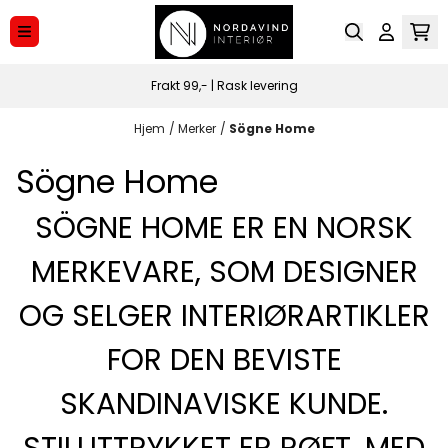
Hopp til innhold
Frakt 99,- | Rask levering
Hjem
/
Merker
/
Sögne Home
Sögne Home
SÖGNE HOME ER EN NORSK
MERKEVARE, SOM DESIGNER
OG SELGER INTERIØRARTIKLER
FOR DEN BEVISTE
SKANDINAVISKE KUNDE.
STILUTTRYKKET ER RØFT, MED