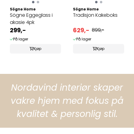
Sögne Home
Sögne Home
Sögne Eggeglass i
Tradisjon Kakeboks
akasie 4pk
299,-
629,-
899,-
På lager
På lager
Kjøp
Kjøp
Nordavind interiør skaper
vakre hjem med fokus på
kvalitet & personlig stil.