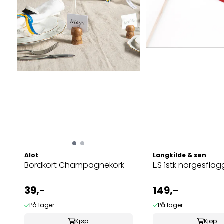
Alot
Langkilde & søn
Bordkort Champagnekork
L.S 1stk norgesflag
39,-
149,-
På lager
På lager
Kjøp
Kjøp