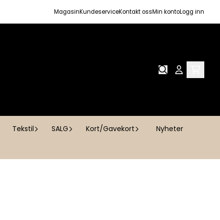
Magasin
Kundeservice
Kontakt oss
Min konto
Logg inn
Tekstil
SALG
Kort/Gavekort
Nyheter