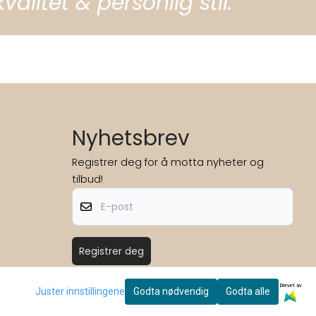
litet & personlig stil.
Nyhetsbrev
Registrer deg for å motta nyheter og
tilbud!
E-post
Registrer deg
Drevet av
Juster innstillingene
Godta nødvendig
Godta alle