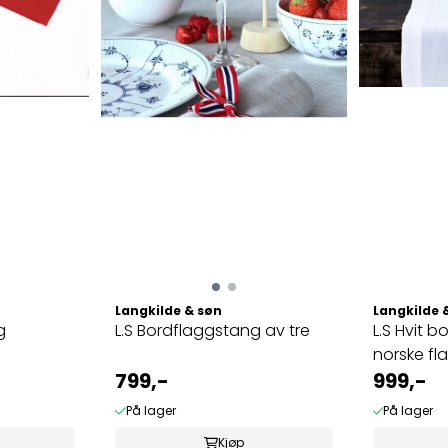
Langkilde & søn
Langkilde 
g
L.S Bordflaggstang av tre
L.S Hvit 
norske f
799,-
999,-
På lager
På lager
Kjøp