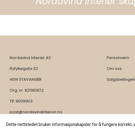
Nordavind interiør ska
Nordavind Interiør AS
Personvern
Ryfylkegata 32
Om oss
4014 STAVANGER
Salgsbetingel
Org. nr. 821180872
Tlf:
90091613
post@nordavindinterior.no
Dette nettstedet bruker informasjonskapsler for å fungere korrekt, 