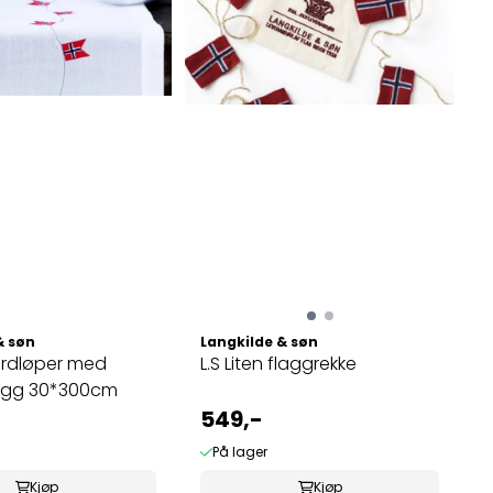
& søn
Langkilde & søn
bordløper med
L.S Liten flaggrekke
lagg 30*300cm
549,-
På lager
Kjøp
Kjøp