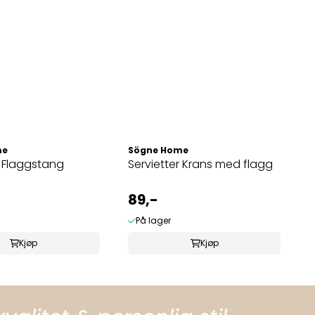
me
Sögne Home
r Flaggstang
Servietter Krans med flagg
89,-
På lager
Kjøp
Kjøp