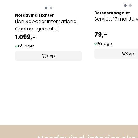
Børscompagniet
Nordavind skatter
Serviett 17.mai Ja v
Lion Sabatier International
Champagnesabel
79,-
1.099,-
På lager
På lager
Kjøp
Kjøp