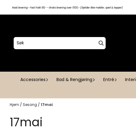
Hopp til innhold
Rask levering - Fast frakt 99,- - Gratis levering over 1500,- (Gjelder ikke møbler, speil & tepper)
Accessories
Bad & Rengjøring
Entré
Inter
Hjem
/
Sesong
/
17mai
17mai