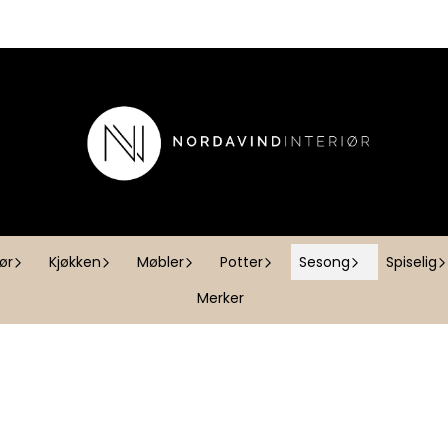
iør
Kjøkken
Møbler
Potter
Sesong
Spiselig
Merker