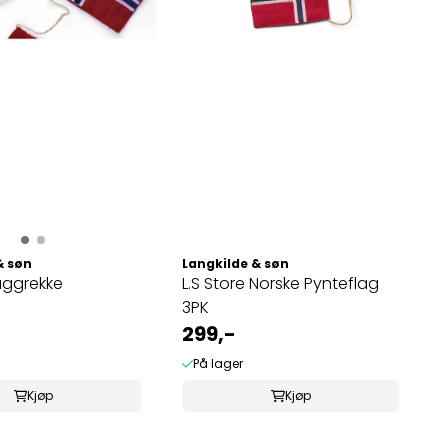
& søn
Langkilde & søn
laggrekke
L.S Store Norske Pynteflag
3PK
299,-
På lager
Kjøp
Kjøp