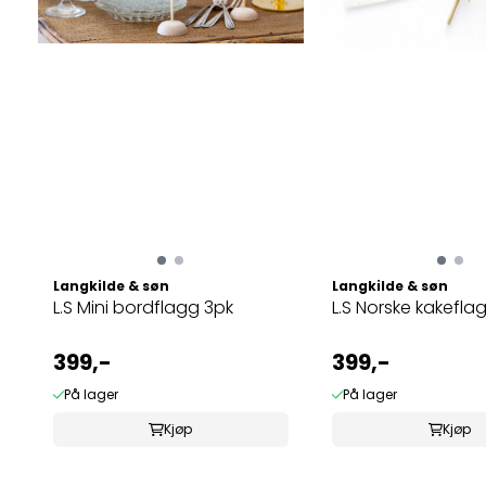
Langkilde & søn
Langkilde & søn
L.S Mini bordflagg 3pk
L.S Norske kakefla
399,-
399,-
På lager
På lager
Kjøp
Kjøp