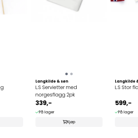
Langkilde & søn
Langkilde 
gg
L.S Servietter med
L.S Stor f
norgesflagg 2pk
339,-
599,-
På lager
På lager
Kjøp