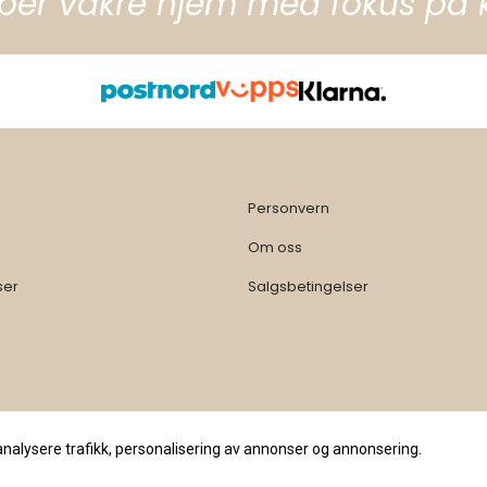
per vakre hjem med fokus på kva
Personvern
Om oss
ser
Salgsbetingelser
analysere trafikk, personalisering av annonser og annonsering.