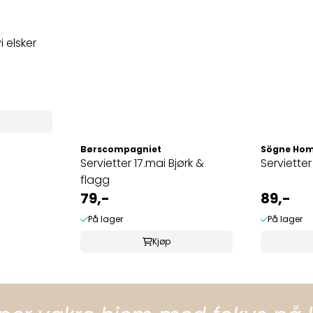
i elsker
Børscompagniet
Sögne Ho
Servietter 17.mai Bjørk &
Serviette
flagg
79,-
89,-
På lager
På lager
Kjøp