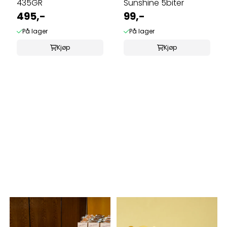
435GR
Sunshine 5biter
495,-
99,-
På lager
På lager
Kjøp
Kjøp