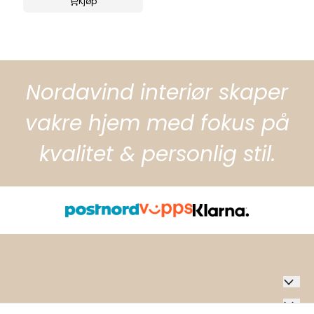
Kjøp
Nordavind interiør skaper
vakre hjem med fokus på
kvalitet & personlig stil.
Nordavind Interiør AS