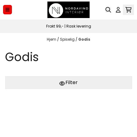
Hopp til innhold
Frakt 99,- | Rask levering
Hjem
/
Spiselig
/
Godis
Godis
Filter