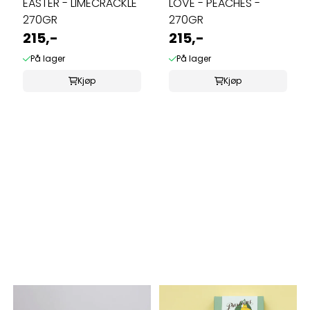
EASTER - LIMECRACKLE
LOVE - PEACHES -
270GR
270GR
215,-
215,-
På lager
På lager
Kjøp
Kjøp