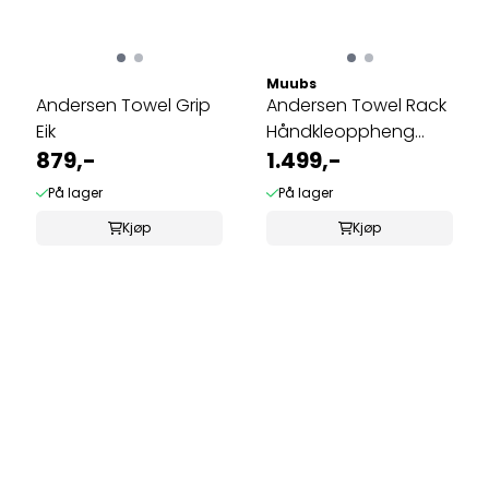
Muubs
Andersen Towel Grip
Andersen Towel Rack
Eik
Håndkleoppheng
879,-
Lakkert Ask
1.499,-
På lager
På lager
Kjøp
Kjøp