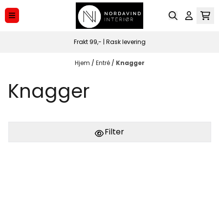
Hopp til innhold
Frakt 99,- | Rask levering
Hjem
/
Entré
/
Knagger
Knagger
Filter