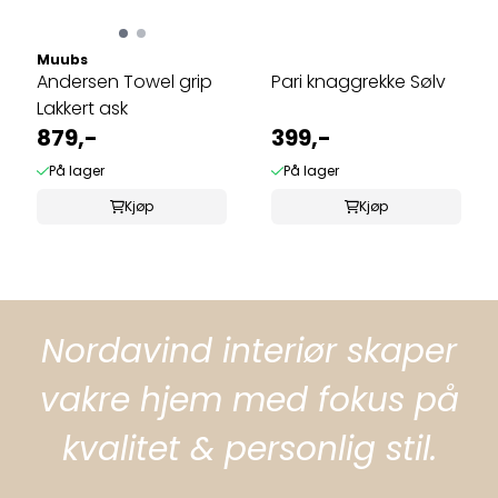
Muubs
Andersen Towel grip
Pari knaggrekke Sølv
Lakkert ask
879,-
399,-
På lager
På lager
Kjøp
Kjøp
Nordavind interiør skaper
vakre hjem med fokus på
kvalitet & personlig stil.