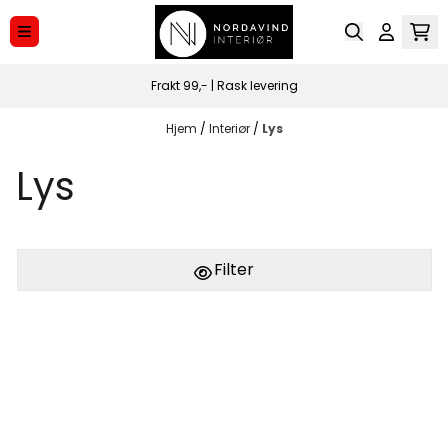
Hopp til innhold
Frakt 99,- | Rask levering
Hjem
/
Interiør
/
Lys
Lys
Filter