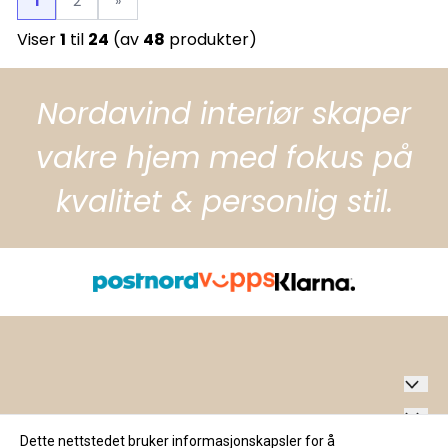
1
2
»
Viser
1
til
24
(av
48
produkter)
Nordavind interiør skaper
vakre hjem med fokus på
kvalitet & personlig stil.
Nordavind Interiør AS
Dette nettstedet bruker informasjonskapsler for å
Personvern