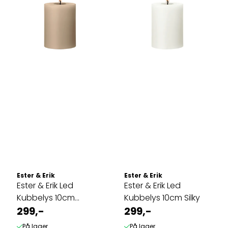
Ester & Erik
Ester & Erik
Ester & Erik Led
Ester & Erik Led
Kubbelys 10cm
Kubbelys 10cm Silky
Nougat note
299,-
299,-
På lager
På lager