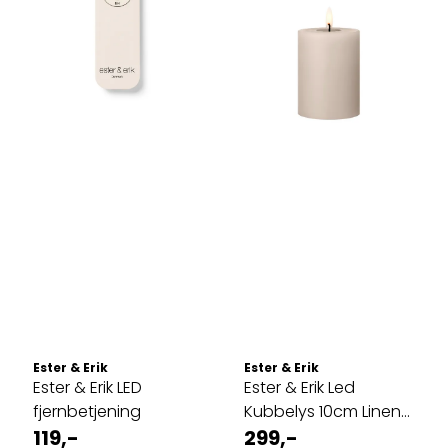
Ester & Erik
Ester & Erik
Ester & Erik LED
Ester & Erik Led
fjernbetjening
Kubbelys 10cm Linen
119,-
grey
299,-