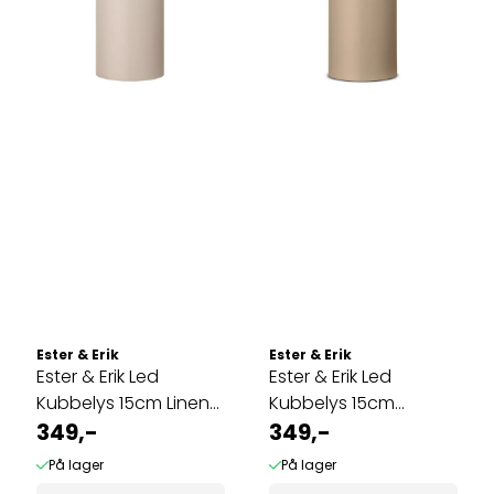
Ester & Erik
Ester & Erik
Ester & Erik Led
Ester & Erik Led
Kubbelys 15cm Linen
Kubbelys 15cm
grey
349,-
Nougat note
349,-
På lager
På lager