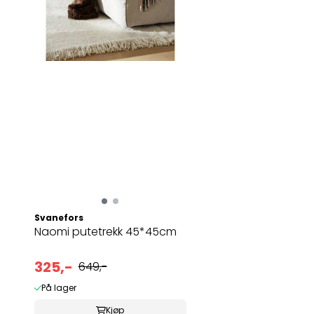
Svanefors
Naomi putetrekk 45*45cm
325,-
649,-
På lager
Kjøp