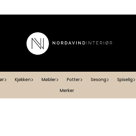
iør
Kjøkken
Møbler
Potter
Sesong
Spiselig
Merker