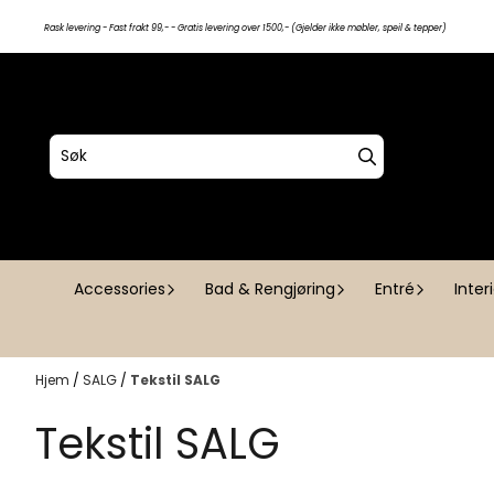
Hopp til innhold
Rask levering - Fast frakt 99,- - Gratis levering over 1500,- (Gjelder ikke møbler, speil & tepper)
Accessories
Bad & Rengjøring
Entré
Inter
Hjem
/
SALG
/
Tekstil SALG
Tekstil SALG