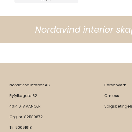
Nordavind interiør ska
Nordavind Interiør AS
Personvern
Ryfylkegata 32
Om oss
4014 STAVANGER
Salgsbetingel
Org. nr. 821180872
Tlf:
90091613