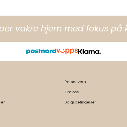
per vakre hjem med fokus på kva
Personvern
Om oss
ser
Salgsbetingelser