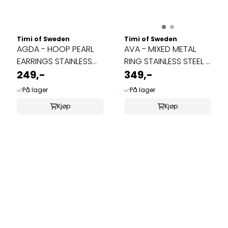
Timi of Sweden
Timi of Sweden
AGDA - HOOP PEARL
AVA - MIXED METAL
EARRINGS STAINLESS
RING STAINLESS STEEL ...
STEEL
249,-
349,-
På lager
På lager
Kjøp
Kjøp