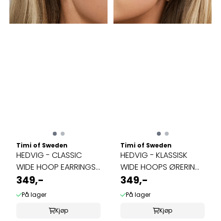
Timi of Sweden
Timi of Sweden
HEDVIG - CLASSIC
HEDVIG - KLASSISK
WIDE HOOP EARRINGS
WIDE HOOPS ØRERING
STAINLESS ...
349,-
RUSTFRITT ...
349,-
På lager
På lager
Kjøp
Kjøp