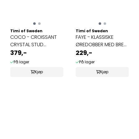
Timi of Sweden
Timi of Sweden
COCO - CROISSANT
FAYE - KLASSISKE
CRYSTAL STUD
ØREDOBBER MED BRED
EARRINGS STAINLESS ...
379,-
BØYLE GULL
229,-
På lager
På lager
Kjøp
Kjøp