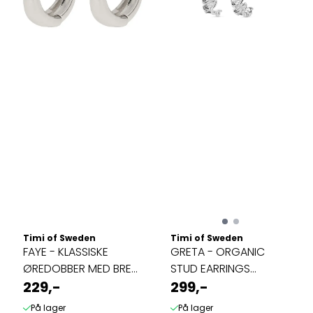
Timi of Sweden
Timi of Sweden
FAYE - KLASSISKE
GRETA - ORGANIC
ØREDOBBER MED BRED
STUD EARRINGS
BØYLE SØLV
229,-
STAINLESS STEEL
299,-
På lager
På lager