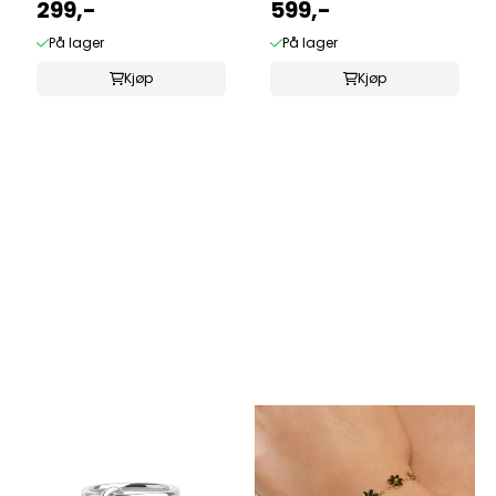
GOLD
299,-
STEEL GOLD
599,-
På lager
På lager
Kjøp
Kjøp