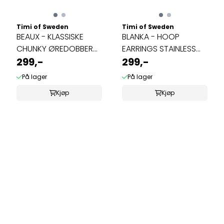
Timi of Sweden
Timi of Sweden
BEAUX - KLASSISKE
BLANKA - HOOP
CHUNKY ØREDOBBER
EARRINGS STAINLESS
RUSTFRITT STÅL ...
299,-
STEEL
299,-
På lager
På lager
Kjøp
Kjøp