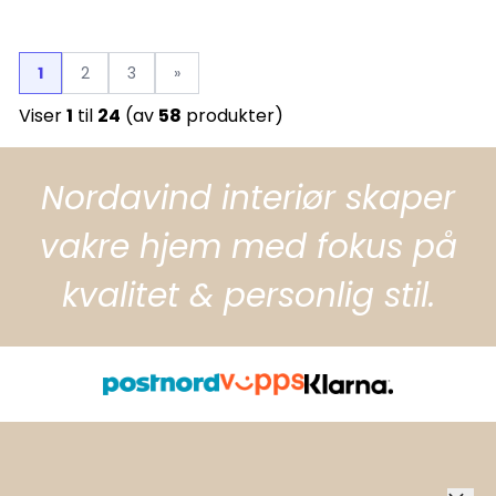
1
2
3
»
Viser
1
til
24
(av
58
produkter)
Nordavind interiør skaper
vakre hjem med fokus på
kvalitet & personlig stil.