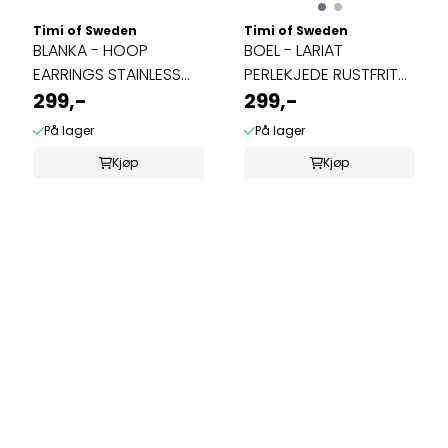
Timi of Sweden
Timi of Sweden
BLANKA - HOOP
BOEL - LARIAT
EARRINGS STAINLESS
PERLEKJEDE RUSTFRITT
STEEL GULL
299,-
STÅL GOLD
299,-
På lager
På lager
Kjøp
Kjøp