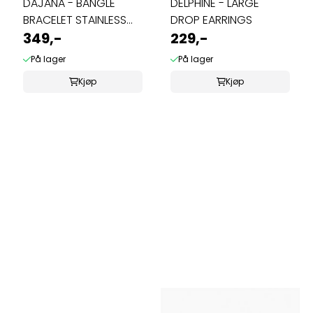
DAJANA - BANGLE
DELPHINE - LARGE
BRACELET STAINLESS
DROP EARRINGS
STEEL GOLD
349,-
229,-
På lager
På lager
Kjøp
Kjøp