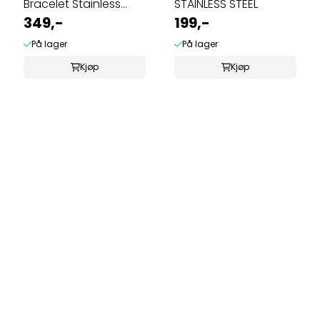
Bracelet Stainless
STAINLESS STEEL
Steel - Silver
349,-
199,-
På lager
På lager
Kjøp
Kjøp