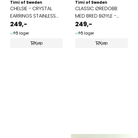
Timi of Sweden
Timi of Sweden
CHELSIE - CRYSTAL
CLASSIC ØREDOBB
EARRINGS STAINLESS
MED BRED BØYLE -
STEEL Gull
249,-
GULL
249,-
På lager
På lager
Kjøp
Kjøp