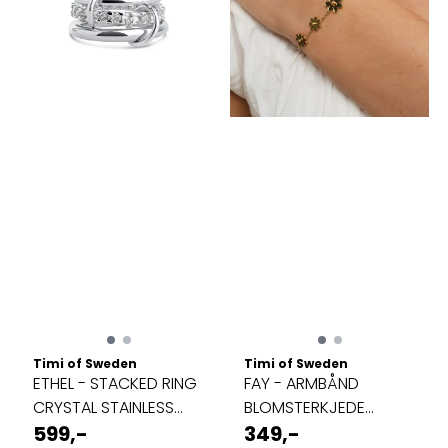
Timi of Sweden
Timi of Sweden
ETHEL - STACKED RING
FAY - ARMBÅND
CRYSTAL STAINLESS
BLOMSTERKJEDE
STEEL ...
599,-
RUSTFRITT STÅL GULL
349,-