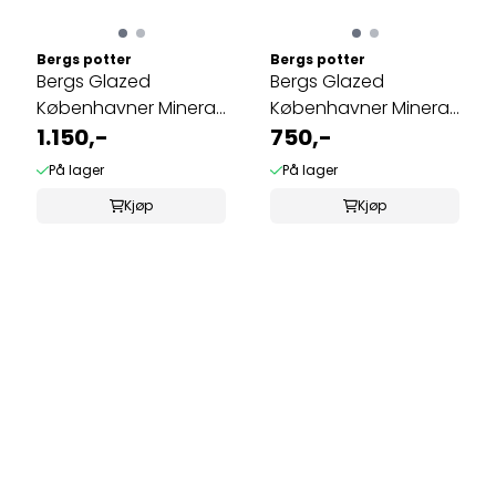
Bergs potter
Bergs potter
Bergs Glazed
Bergs Glazed
Københavner Mineral
Københavner Mineral
White 21cm
1.150,-
white 16cm
750,-
På lager
På lager
Kjøp
Kjøp