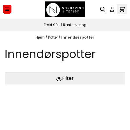
Hopp til innhold
Frakt 99,- | Rask levering
Hjem
/
Potter
/
Innendørspotter
Innendørspotter
Filter