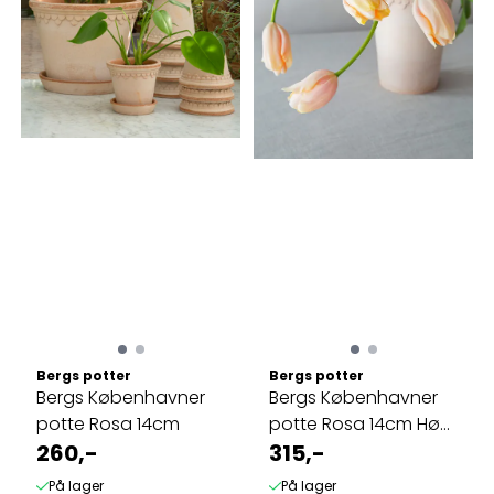
Bergs potter
Bergs potter
Bergs Københavner
Bergs Københavner
potte Rosa 14cm
potte Rosa 14cm Høy
260,-
modell
315,-
På lager
På lager