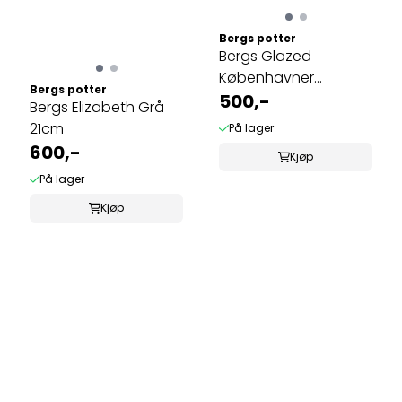
Bergs potter
Bergs Glazed
Københavner
Bergs potter
Emerald Green 12cm
500,-
Bergs Elizabeth Grå
21cm
På lager
600,-
Kjøp
På lager
Kjøp