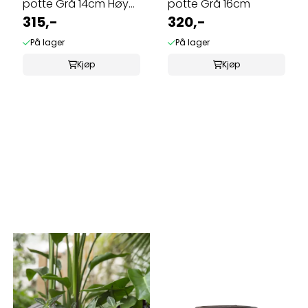
potte Grå 14cm Høy
potte Grå 16cm
modell
315,-
320,-
På lager
På lager
Kjøp
Kjøp