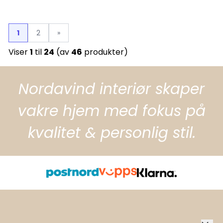
1
2
»
Viser
1
til
24
(av
46
produkter)
Nordavind interiør skaper
vakre hjem med fokus på
kvalitet & personlig stil.