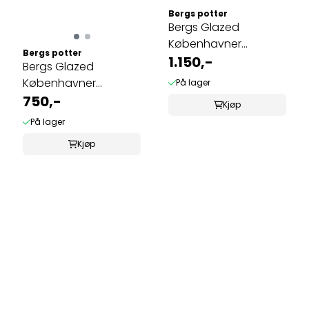
Bergs potter
Bergs Glazed
Københavner
Bergs potter
Emerald green 21cm
1.150,-
Bergs Glazed
Københavner
På lager
Emerald Green 16cm
750,-
Kjøp
På lager
Kjøp