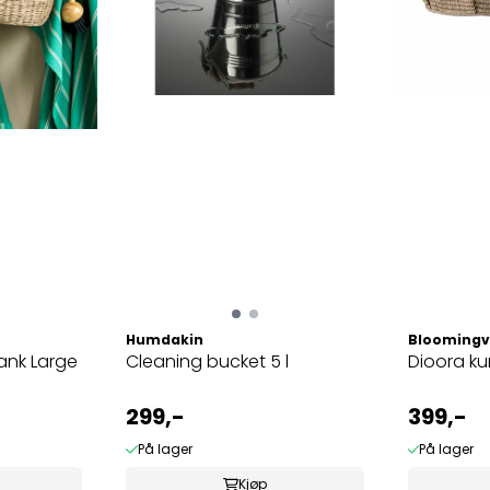
Humdakin
Bloomingvi
ank Large
Cleaning bucket 5 l
Dioora ku
299,-
399,-
På lager
På lager
Kjøp