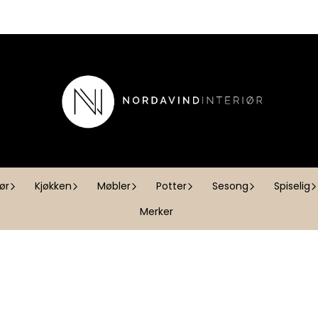
iør
Kjøkken
Møbler
Potter
Sesong
Spiselig
Merker