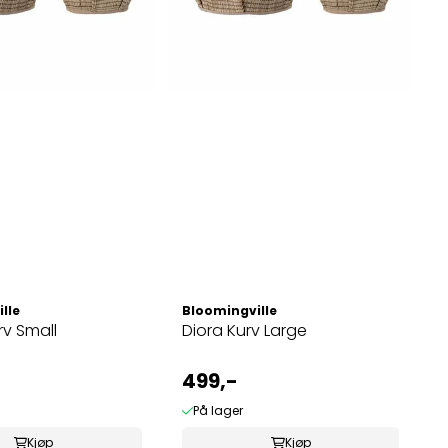
lle
Bloomingville
rv Small
Diora Kurv Large
499,-
På lager
Kjøp
Kjøp