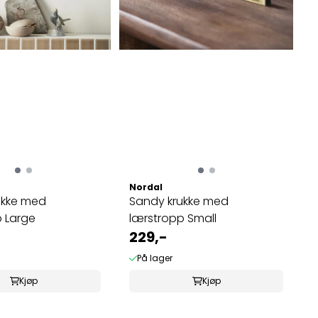
Nordal
ukke med
Sandy krukke med
 Large
lærstropp Small
229,-
På lager
Kjøp
Kjøp