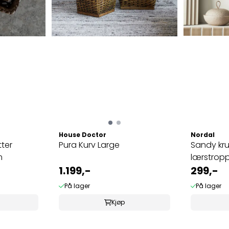
House Doctor
Nordal
tter
Pura Kurv Large
Sandy kr
m
lærstropp
1.199,-
299,-
På lager
På lager
Kjøp