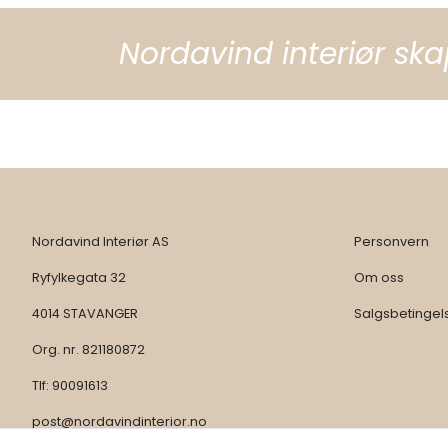
Nordavind interiør ska
Nordavind Interiør AS
Personvern
Ryfylkegata 32
Om oss
4014 STAVANGER
Salgsbetingel
Org. nr. 821180872
Tlf:
90091613
post@nordavindinterior.no