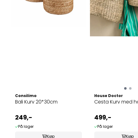
Consilimo
House Doctor
Bali Kurv 20*30cm
Cesta Kurv med h
249,-
499,-
På lager
På lager
Kjøp
Kjøp