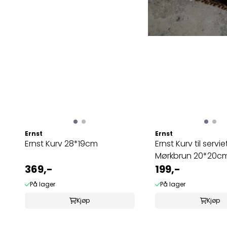
Ernst
Ernst
Ernst Kurv 28*19cm
Ernst Kurv til servie
Mørkbrun 20*20c
369,-
199,-
På lager
På lager
Kjøp
Kjøp