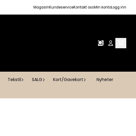
Magasin
Kundeservice
Kontakt oss
Min konto
Logg inn
Tekstil
SALG
Kort/Gavekort
Nyheter