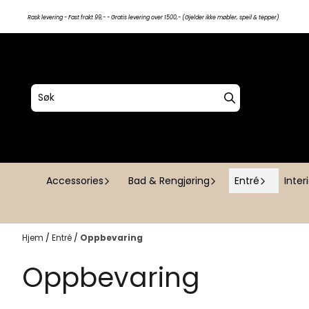
Hopp til innhold
Rask levering - Fast frakt 99,- - Gratis levering over 1500,- (Gjelder ikke møbler, speil & tepper)
Accessories
Bad & Rengjøring
Entré
Inter
Hjem
/
Entré
/
Oppbevaring
Oppbevaring