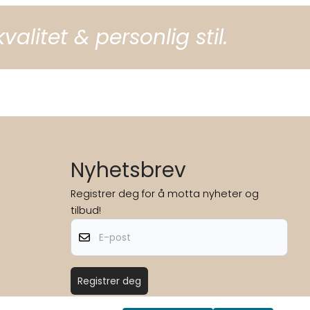
litet & personlig stil.
Nyhetsbrev
Registrer deg for å motta nyheter og
tilbud!
E-post
Registrer deg