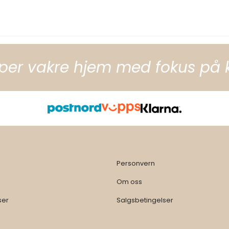
per vakre hjem med fokus på kva
Personvern
Om oss
ser
Salgsbetingelser