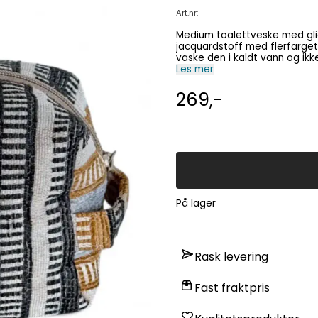
Art.nr:
Medium toalettveske med gli
jacquardstoff med flerfarget 
vaske den i kaldt vann og ikke bruke tørketromm
Les mer
269,-
På lager
Rask levering
Fast fraktpris