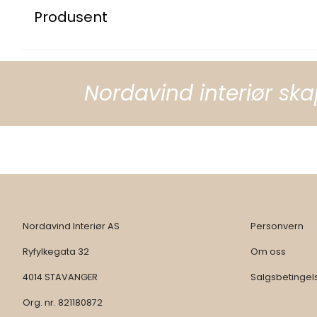
Produsent
Nordavind interiør ska
Nordavind Interiør AS
Personvern
Ryfylkegata 32
Om oss
4014 STAVANGER
Salgsbetingel
Org. nr. 821180872