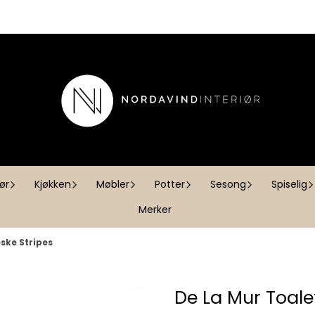
iør
Kjøkken
Møbler
Potter
Sesong
Spiselig
Merker
ske Stripes
De La Mur Toale