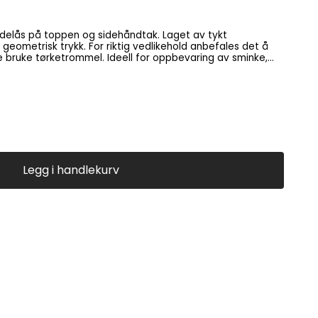
delås på toppen og sidehåndtak. Laget av tykt
geometrisk trykk. For riktig vedlikehold anbefales det å
el. Ideell for oppbevaring av sminke,
ansiktskremer og små flasker. Høyde x Bredde 16 x 13 cm.
Legg i handlekurv