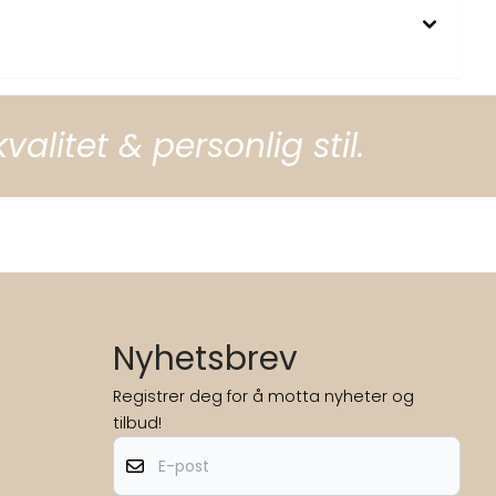
litet & personlig stil.
Nyhetsbrev
Registrer deg for å motta nyheter og
tilbud!
E-post