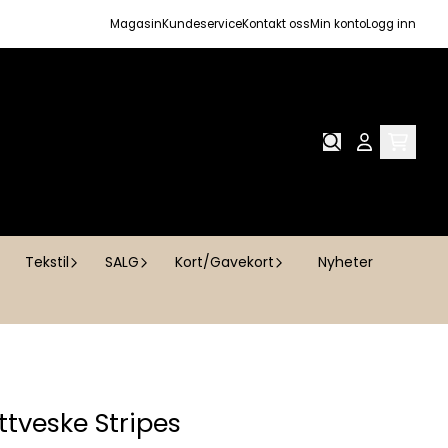
Magasin
Kundeservice
Kontakt oss
Min konto
Logg inn
Tekstil
SALG
Kort/Gavekort
Nyheter
ttveske Stripes