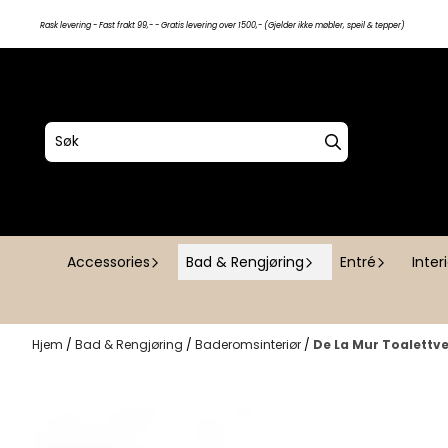
Hopp til innhold
Rask levering - Fast frakt 99,- - Gratis levering over 1500,- (Gjelder ikke møbler, speil & tepper)
Accessories
Bad & Rengjøring
Entré
Inter
Hjem
/
Bad & Rengjøring
/
Baderomsinteriør
/
De La Mur Toalettve