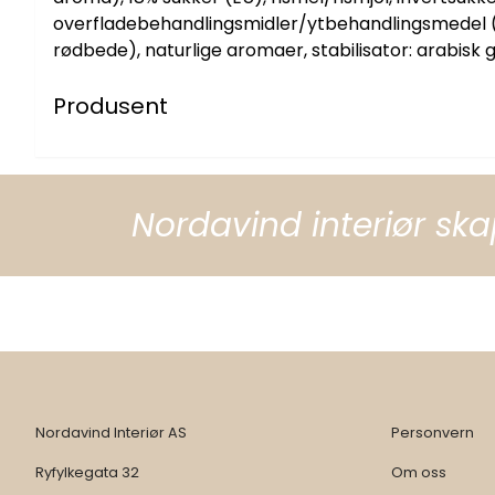
overfladebehandlingsmidler/ytbehandlingsmedel (ar
rødbede), naturlige aromaer, stabilisator: arabisk 
Produsent
Nordavind interiør ska
Nordavind Interiør AS
Personvern
Ryfylkegata 32
Om oss