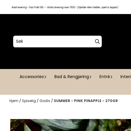
Hopp til innhold
Rask levering - Fast frakt 99,- - Gratis levering over 1500,- (Gjelder ikke møbler, speil & tepper)
Accessories
Bad & Rengjøring
Entré
Inter
Hjem
/
Spiselig
/
Godis
/
SUMMER - PINK PINAPPLE - 270GR