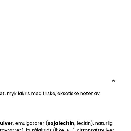
t, myk lakris med friske, eksotiske noter av
lver,
emulgatorer (
sojalecitin,
lecitin), naturlig
aytørret), 1% rålakrids (ikke-EU), citronsaftpulver,