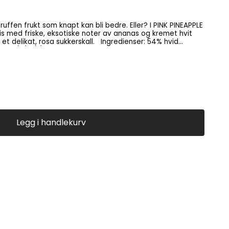
uffen frukt som knapt kan bli bedre. Eller? I PINK PINEAPPLE
ris med friske, eksotiske noter av ananas og kremet hvit
rosa sukkerskall. Ingredienser: 54% hvid
rstof) (EU)(sukker, kakaosmør,
lgatorer ( sojalecitin, lecitin), naturlig aroma), 18%
nvertsukkersirup, melasse, glukosesirup, 1% ananassaft (ikke-
 (ikke-EU), citronsaftpulver,
ytbehandlingsmedel (arabisk gummi, carnaubavoks,
olie, salt, farvestoffer (beta-caroten, rødbede), naturlige
 gummi. Glutenfri.
Legg i handlekurv