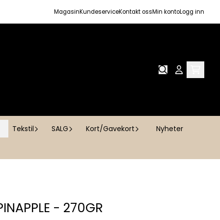
Magasin
Kundeservice
Kontakt oss
Min konto
Logg inn
Tekstil
SALG
Kort/Gavekort
Nyheter
PINAPPLE - 270GR