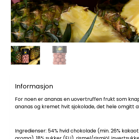
Informasjon
For noen er ananas en uovertruffen frukt som knapt 
ananas og kremet hvit sjokolade, det hele omgitt av 
Ingredienser: 54% hvid chokolade (min. 26% kakao
aroma), 18% sukker (EU), rismel/rismjöl, invertsukke