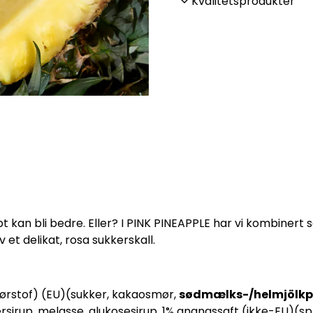
Kvalitetsprodukter
kan bli bedre. Eller? I PINK PINEAPPLE har vi kombinert sø
et delikat, rosa sukkerskall.
tørstof) (EU)(sukker, kakaosmør,
sødmælks-/helmjölkpu
rsirup, melasse, glukosesirup, 1% ananassaft (ikke-EU)(spr