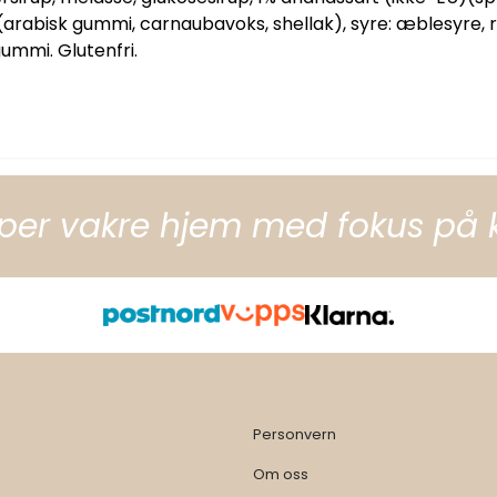
abisk gummi, carnaubavoks, shellak), syre: æblesyre, rap
gummi. Glutenfri.
per vakre hjem med fokus på kva
Personvern
Om oss