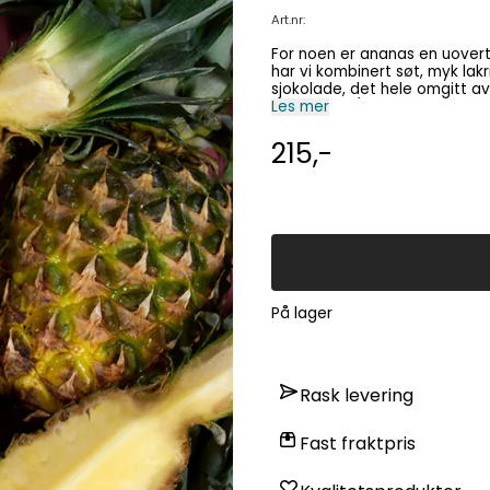
Art.nr:
For noen er ananas en uovertr
har vi kombinert søt, myk lak
sjokolade, det hele omgitt av et delikat, 
chokolade (min. 26% kakaotø
Les mer
sødmælks-/helmjölkpulver, emu
sukker (EU), rismel/rismjöl, i
215,-
EU)(spraytørret), 1% rålakrids
overfladebehandlingsmidler/
shellak), syre: æblesyre, raps
aromaer, stabilisator: arabisk
På lager
Rask levering
Fast fraktpris