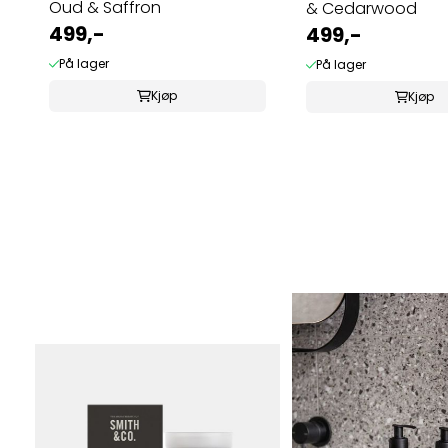
Oud & Saffron
& Cedarwood
499,-
499,-
På lager
På lager
Kjøp
Kjøp