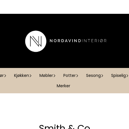
iør
Kjøkken
Møbler
Potter
Sesong
Spiselig
Merker
Smith & Co