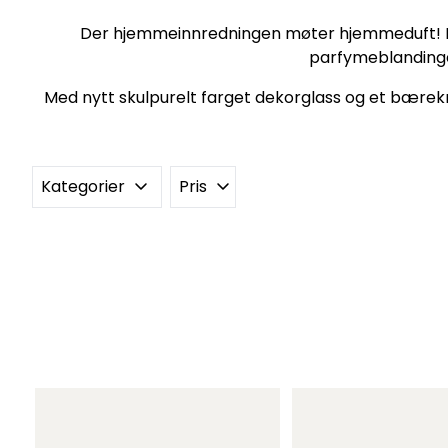
Der hjemmeinnredningen møter hjemmeduft! Den i
parfymeblandinge
Med nytt skulpurelt farget dekorglass og et bærekraf
Kategorier
Pris