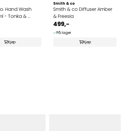
Smith & co
Co. Hand Wash
Smith & co Diffuser Amber
ml - Tonka & ...
& Freesia
499,-
På lager
Kjøp
Kjøp