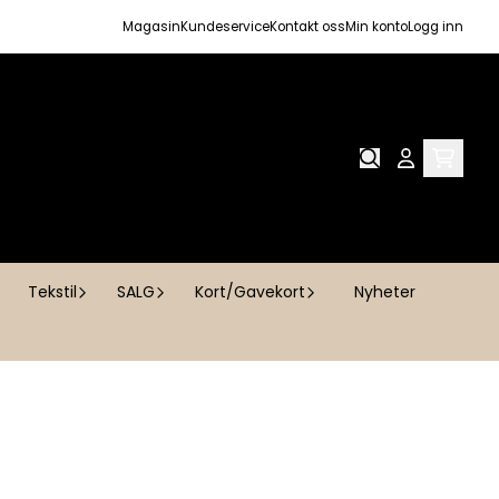
Magasin
Kundeservice
Kontakt oss
Min konto
Logg inn
Tekstil
SALG
Kort/Gavekort
Nyheter