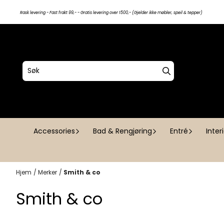
Hopp til innhold
Rask levering - Fast frakt 99,- - Gratis levering over 1500,- (Gjelder ikke møbler, speil & tepper)
Accessories
Bad & Rengjøring
Entré
Inter
Hjem
/
Merker
/
Smith & co
Smith & co