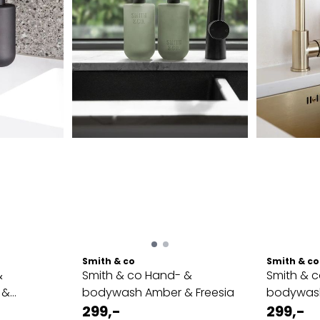
Smith & co
Smith & co
&
Smith & co Hand- &
Smith & 
 &
bodywash Amber & Freesia
bodywash
299,-
Saffron
299,-