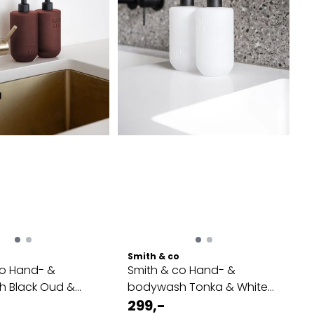
Smith & co
co Hand- &
Smith & co Hand- &
 Black Oud &
bodywash Tonka & White
Musk
299,-