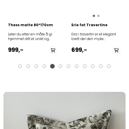
er kunst. Det er design. Og
fremfor alt er det et uttrykk
for mot og kreativitet.
20x5x28.5cm Color: Black
Weight: 0.620 kg
Kjøkkenhåndkle Axel
Material: Aluminium
Offwhite/sort 50*70cm
Kjøkkenhåndkle i resirkulert
bomull Lekre detlajer til
kjøkkenmiljlet 50*70cm
99,-