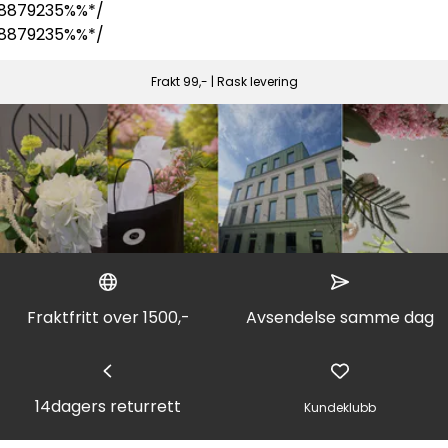
8879235%%*/
8879235%%*/
Frakt 99,- | Rask levering
Fraktfritt over 1500,-
Avsendelse samme dag
14dagers returrett
Kundeklubb