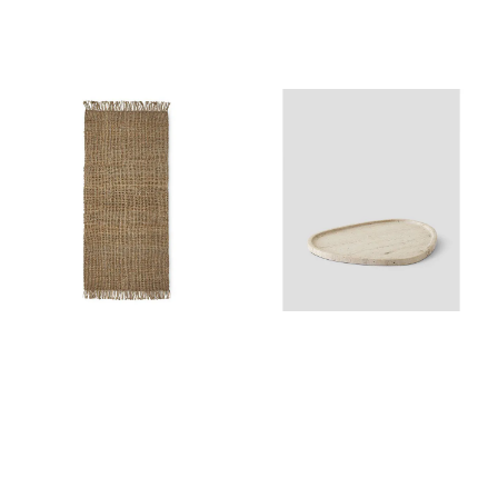
den klassiske runde formen
og skaper et kraftfullt,
moderne inntrykk. Designet
av den visjonære skaperen
Storm Storm, er denne
lysestaken en
manifestasjon av kunst og
funksjon, et stilig uttrykk for
de som søker noe virkelig
spesielt. Med sin matte,
svarte finish skiller Get Inked
seg ut i ethvert rom. Den
enkle, men dramatiske
formen skaper en sterk
visuell tilstedeværelse
samtidig som den beholder
sin eleganse. Denne
lysestaken er mer enn bare
et dekorativt element – ​​det er
et statement-stykke som
fanger øyet og holder det.
Den dristige, kantete V-
formen gjør at lysestaken
føles både moderne og
tidløs, samtidig som den
beholder en viss råhet i sin
enkelhet. Get Inked er mer
enn bare en lysestake – det