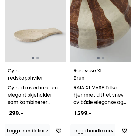
Cyra
Raia vase XL
redskapshviler
Brun
Cyra i travertin er en
RAIA XL VASE Tilfør
elegant skjeholder
hjemmet ditt et snev
som kombinerer
av både eleganse og
funksjon og skjønnhet.
lekenhet med vår
299,-
1.299,-
Den varme, jordnære
stripete Raia-vase –
tonen og den naturlige
en detalj som
Legg i handlekurv
Legg i handlekurv
teksturen i steinen
forvandler ethvert