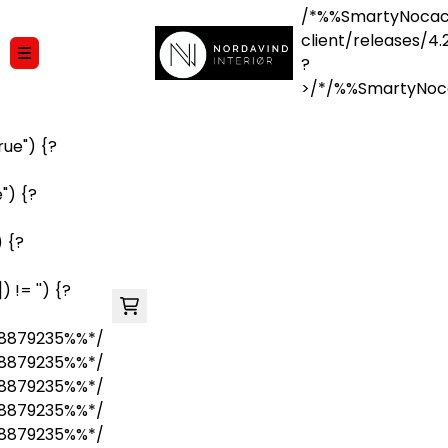
/*%%SmartyNocac
Hopp til innhold
client/releases/4.
?
>/*/%%SmartyNoc
ue") {?
") {?
 {?
 != '') {?
8879235%%*/
8879235%%*/
8879235%%*/
8879235%%*/
8879235%%*/